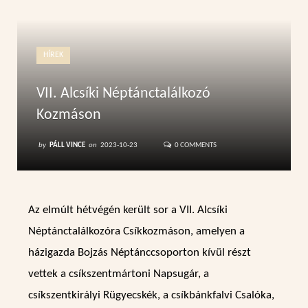
HÍREK
VII. Alcsíki Néptánctalálkozó
Kozmáson
by
PÁLL VINCE
on
2023-10-23
0 COMMENTS
Az elmúlt hétvégén került sor a VII. Alcsíki
Néptánctalálkozóra Csíkkozmáson, amelyen a
házigazda Bojzás Néptánccsoporton kívül részt
vettek a csíkszentmártoni Napsugár, a
csíkszentkirályi Rügyecskék, a csíkbánkfalvi Csalóka,