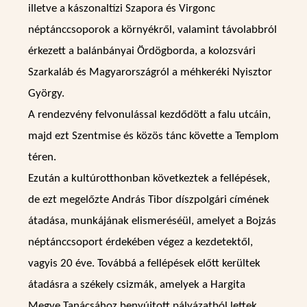
illetve a kászonaltízi Szapora és Virgonc
néptánccsoporok a környékről, valamint távolabbról
érkezett a balánbányai Ördögborda, a kolozsvári
Szarkaláb és Magyarországról a méhkeréki Nyisztor
György.
A rendezvény felvonulással kezdődött a falu utcáin,
majd ezt Szentmise és közös tánc követte a Templom
téren.
Ezután a kultúrotthonban következtek a fellépések,
de ezt megelőzte András Tibor díszpolgári címének
átadása, munkájának elismeréséül, amelyet a Bojzás
néptánccsoport érdekében végez a kezdetektől,
vagyis 20 éve. Továbbá a fellépések előtt kerültek
átadásra a székely csizmák, amelyek a Hargita
Megye Tanácsához benyújtott pályázatból lettek