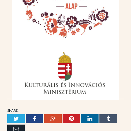
SHARE.
Twitter
Facebook
Google+
Pinterest
LinkedIn
Tumblr
Email