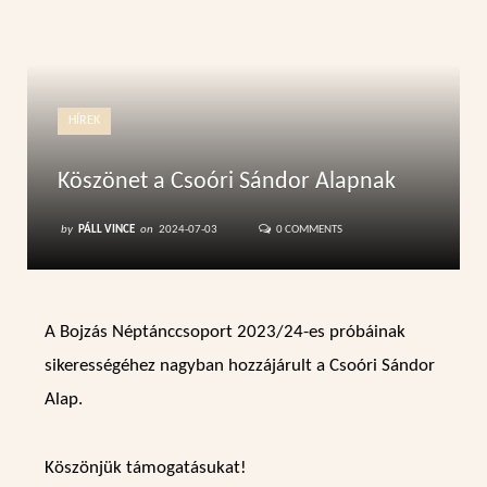
HÍREK
Köszönet a Csoóri Sándor Alapnak
by
PÁLL VINCE
on
2024-07-03
0 COMMENTS
A Bojzás Néptánccsoport 2023/24-es próbáinak
sikerességéhez nagyban hozzájárult a Csoóri Sándor
Alap.
Köszönjük támogatásukat!