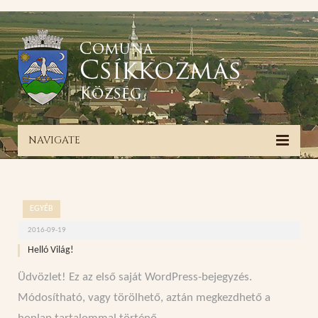
NAVIGATE
EGYÉB
2016-09-19
Helló Világ!
Üdvözlet! Ez az első saját WordPress-bejegyzés.
Módosítható, vagy törölhető, aztán megkezdhető a