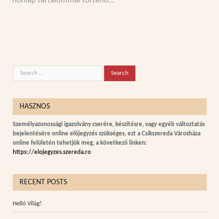
honlap tartalommal történő…
HASZNOS
Személyazonossági igazolvány cserére, készítésre, vagy egyéb változtatás
bejelentésére online előjegyzés szükséges, ezt a Csíkszereda Városháza
online felületén tehetjük meg, a következő linken:
https://elojegyzes.szereda.ro
RECENT POSTS
Helló Világ!