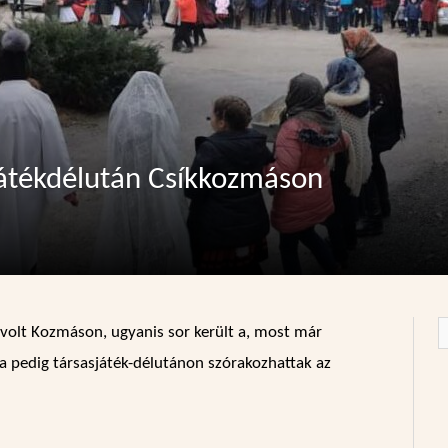
játékdélután Csíkkozmáson
volt Kozmáson, ugyanis sor került a, most már
 pedig társasjáték-délutánon szórakozhattak az