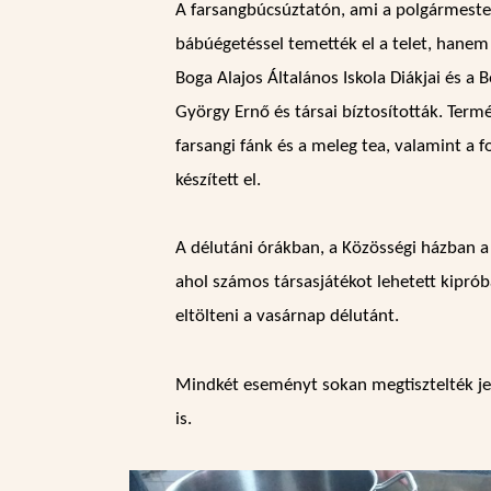
A farsangbúcsúztatón, ami a polgármeste
bábúégetéssel temették el a telet, hanem 
Boga Alajos Általános Iskola Diákjai és a
György Ernő és társai bíztosították. Ter
farsangi fánk és a meleg tea, valamint a f
készített el.
A délutáni órákban, a Közösségi házban a
ahol számos társasjátékot lehetett kipró
eltölteni a vasárnap délutánt.
Mindkét eseményt sokan megtisztelték jel
is.