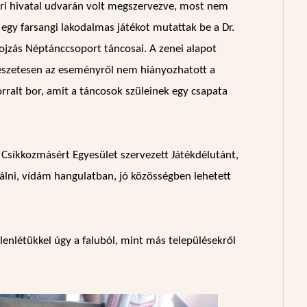
ri hivatal udvarán volt megszervezve, most nem
egy farsangi lakodalmas játékot mutattak be a Dr.
 Bojzás Néptánccsoport táncosai. A zenei alapot
mészetesen az eseményről nem hiányozhatott a
orralt bor, amit a táncosok szüleinek egy csapata
 Csíkkozmásért Egyesület szervezett Játékdélutánt,
bálni, vídám hangulatban, jó közösségben lehetett
enlétükkel úgy a faluból, mint más településekről