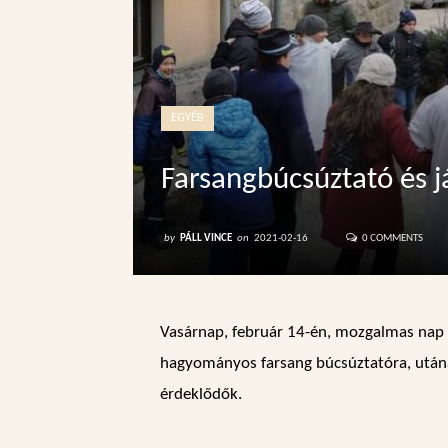
EGYÉB
Farsangbúcsúztató és 
by
PÁLL VINCE
on
2021-02-16
0 COMMENTS
Vasárnap, február 14-én, mozgalmas nap 
hagyományos farsang búcsúztatóra, utána
érdeklődők.