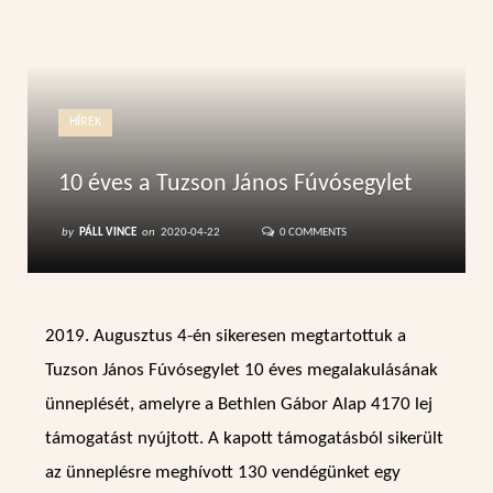
HÍREK
10 éves a Tuzson János Fúvósegylet
by
PÁLL VINCE
on
2020-04-22
0 COMMENTS
2019. Augusztus 4-én sikeresen megtartottuk a
Tuzson János Fúvósegylet 10 éves megalakulásának
ünneplését, amelyre a Bethlen Gábor Alap 4170 lej
támogatást nyújtott. A kapott támogatásból sikerült
az ünneplésre meghívott 130 vendégünket egy