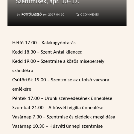
Szentmisék, ápr. 10–17.
by
POTYÓ LÁSZLÓ
on
2017-04-10
0 COMMENTS
Hétfő 17.00 – Kalákagyóntatás
Kedd 18.30 – Szent Antal kilenced
Kedd 19.00 – Szentmise a közös misepersely
szándékra
Csütörtök 19.00 – Szentmise az utolsó vacsora
emlékére
Péntek 17.00 – Urunk szenvedésének ünneplése
Szombat 21.00 – A húsvéti vigília ünneplése
Vasárnap 7.30 – Szentmise és eledelek megáldása
Vasárnap 10.30 – Húsvéti ünnepi szentmise